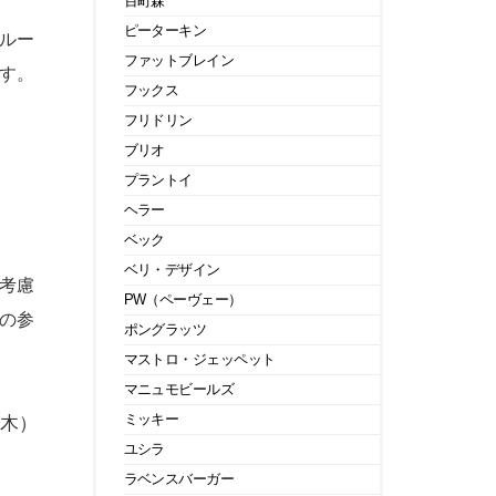
百町森
ピーターキン
ルー
ファットブレイン
す。
フックス
フリドリン
ブリオ
プラントイ
ヘラー
ベック
ベリ・デザイン
考慮
PW（ペーヴェー）
の参
ポングラッツ
マストロ・ジェッペット
マニュモビールズ
ミッキー
々木）
ユシラ
ラベンスバーガー