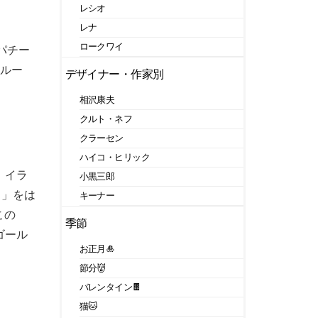
レシオ
レナ
ロークワイ
パチー
 ルー
デザイナー・作家別
相沢康夫
クルト・ネフ
クラーセン
ハイコ・ヒリック
。イラ
小黒三郎
ュ」をは
キーナー
この
季節
ゴール
お正月🎍
節分👹
バレンタイン🍫
猫🐱