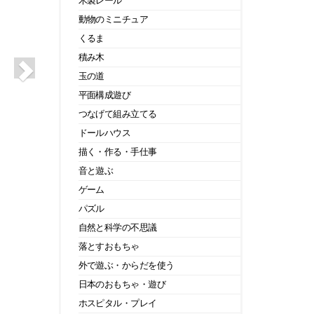
木製レール
動物のミニチュア
くるま
積み木
玉の道
平面構成遊び
つなげて組み立てる
ドールハウス
描く・作る・手仕事
音と遊ぶ
ゲーム
パズル
自然と科学の不思議
落とすおもちゃ
外で遊ぶ・からだを使う
日本のおもちゃ・遊び
ホスピタル・プレイ