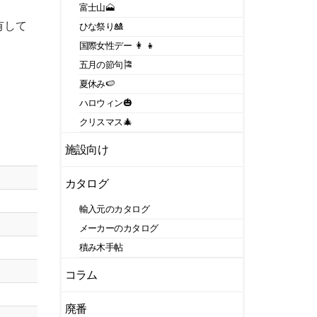
富士山🗻
有して
ひな祭り🎎
国際女性デー 👩 👧
五月の節句🎏
夏休み🍉
ハロウィン🎃
クリスマス🎄
施設向け
カタログ
輸入元のカタログ
メーカーのカタログ
積み木手帖
コラム
廃番