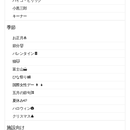
ハイコ・ヒリック
小黒三郎
キーナー
季節
お正月🎍
節分👹
バレンタイン🍫
猫🐱
富士山🗻
ひな祭り🎎
国際女性デー 👩 👧
五月の節句🎏
夏休み🍉
ハロウィン🎃
クリスマス🎄
施設向け