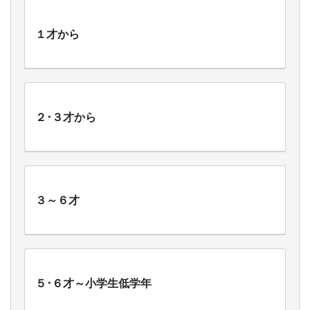
１才から
２･３才から
３～６才
５･６才～小学生低学年