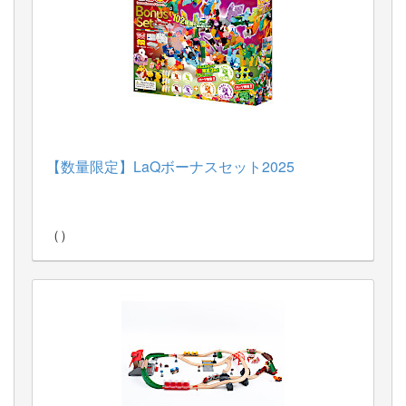
260722：
ドゥーズアニモ（アニマルほっぺ）
（Kate McLelland）
260715：
TREEスロープ（スタンダードカラー）
260708：
ウボンゴ３D
260708：
ガムトーク本
260708：
PAPER MOBILE ペンギン
（井上加奈
子）
【数量限定】LaQボーナスセット2025
260708：
PAPER MOBILE モモンガ
（井上加奈
子）
260708：
パズルデュオ ディノ
260708：
GraviTrax トライアルセット
（）
260630：
CD-ROM 音のキャンバス
260630：
26-294 ラッキーラッキー５
260620：
ビナリオ
（クルト・ネフ）
260619：
カタン スタンダード版
（クラウス・ト
イバー Klaus Teuber）
260606：
100周年ネフスピール＜限定版＞
（Kurt
Naef）