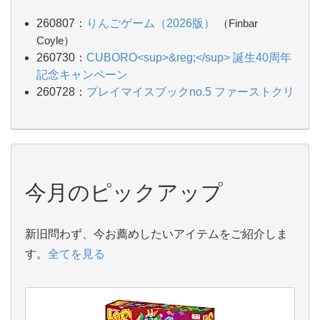
260807：
りんごゲーム（2026版）
（Finbar
Coyle）
260730：
CUBORO<sup>&reg;</sup> 誕生40周年
記念キャンペーン
260728：
プレイマイスブックno.5 ファーストクリ
エイション
260728：
プレイマイスブックno.4 カード
260728：
プレイマイスブックno.3 インスピレーシ
ョン
260728：
プレイマイスブックno.2 アニマル
今月のピックアップ
260728：
プレイマイス モザイクセット プリンセ
ス
260728：
プレイマイス バケツ入（1200P）
新旧問わず、今お薦めしたいアイテムをご紹介しま
260722：
スクイッシュ
す。
全てを見る
260722：
ピンポン！（ウーウーカンカン！）
（Linzie Hunter）
260722：
リトルコーポレーション（こおりの橋わ
たり）
（Nathalie Choux）