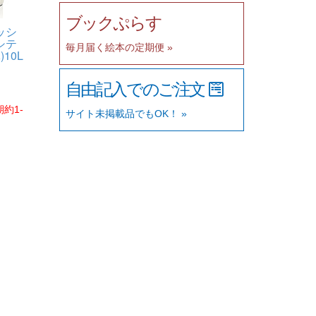
ブックぷらす
ッシ
シテ
毎月届く絵本の定期便 »
10L
自由記入でのご注文
約1-
サイト未掲載品でもOK！ »