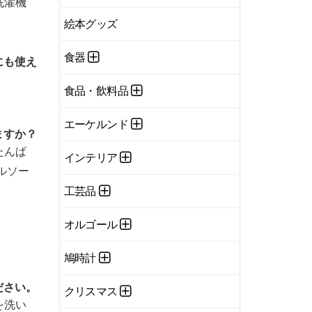
洗濯機
絵本グッズ
食器
にも使え
食品・飲料品
エーケルンド
ますか？
たんぱ
インテリア
ルソー
工芸品
オルゴール
鳩時計
ださい。
クリスマス
を洗い