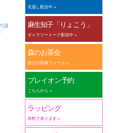
見逃し配信中 »
麻生知子「りょこう」
(汲
･
ギャラリートーク配信中 »
森のお茶会
遊びの投稿フォーム »
プレイオン予約
こちらから »
ラッピング
有料で承ります »