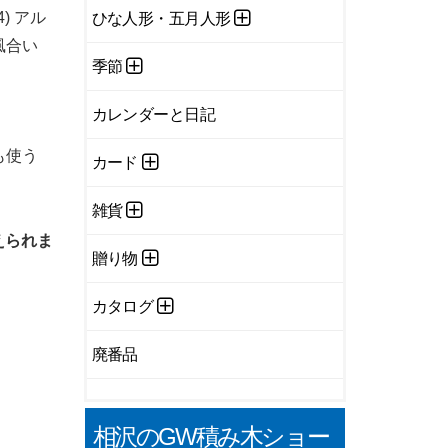
) アル
ひな人形・五月人形
風合い
季節
カレンダーと日記
も使う
カード
雑貨
えられま
贈り物
カタログ
廃番品
相沢のGW積み木ショー