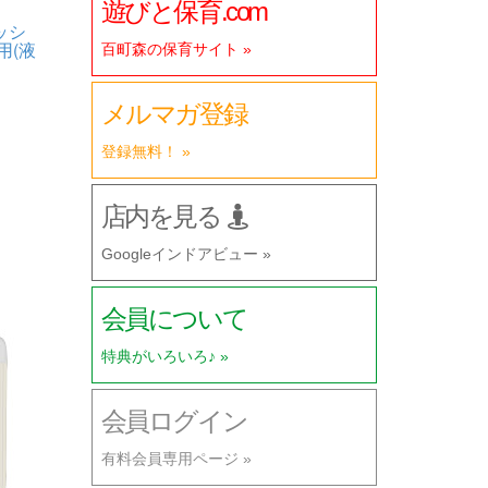
遊びと保育.com
ッシ
用(液
百町森の保育サイト »
メルマガ登録
登録無料！ »
店内を見る
Googleインドアビュー »
会員について
特典がいろいろ♪ »
会員ログイン
有料会員専用ページ »