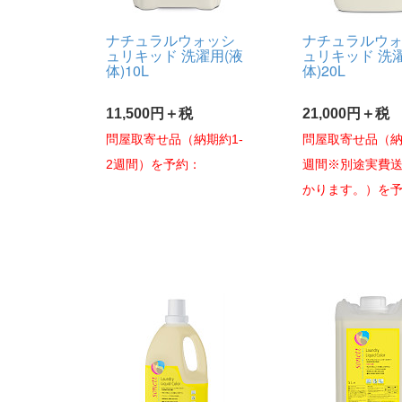
ナチュラルウォッシ
ナチュラルウ
ュリキッド 洗濯用(液
ュリキッド 洗
体)10L
体)20L
11,500円＋税
21,000円＋税
問屋取寄せ品（納期約1-
問屋取寄せ品（納
2週間）を予約：
週間※別途実費
かります。）を