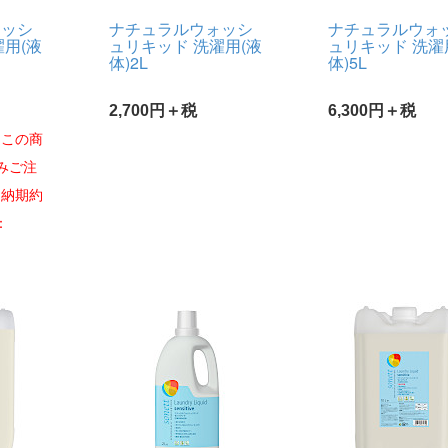
ォッシ
ナチュラルウォッシ
ナチュラルウォ
濯用(液
ュリキッド 洗濯用(液
ュリキッド 洗濯
体)2L
体)5L
2,700円＋税
6,300円＋税
※この商
みご注
。納期約
：