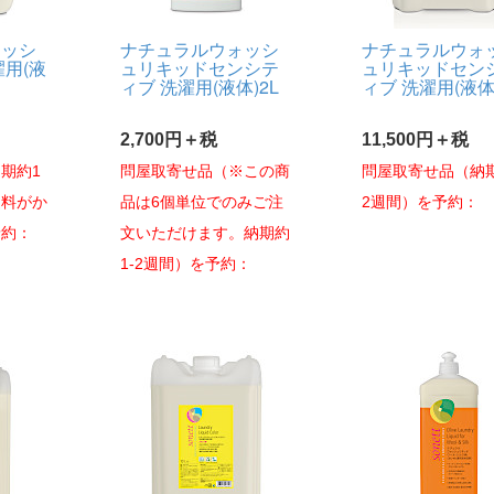
ォッシ
ナチュラルウォッシ
ナチュラルウォ
濯用(液
ュリキッドセンシテ
ュリキッドセン
ィブ 洗濯用(液体)2L
ィブ 洗濯用(液体)
2,700円＋税
11,500円＋税
期約1
問屋取寄せ品（※この商
問屋取寄せ品（納期
送料がか
品は6個単位でのみご注
2週間）を予約：
予約：
文いただけます。納期約
1-2週間）を予約：