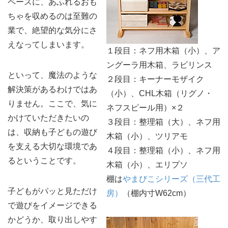
ペースに、あふれるおも
ちゃを収めるのは至難の
業で、絶望的な気分にさ
えなってしまいます。
１段目：ネフ用木箱（小）、ア
ングーラ用木箱、ラビリンス
といって、魔法のような
２段目：キーナーモザイク
解決策があるわけではあ
（小）、CHL木箱（リグノ・
りません。ここで、気に
ネフスピール用）×２
かけていただきたいの
３段目：整理箱（大）、ネフ用
は、収納も子どもの遊び
木箱（小）、ツリアモ
を支える大切な環境であ
４段目：整理箱（小）、ネフ用
るということです。
木箱（小）、エリプソ
棚は
やまびこシリーズ（三代工
子どもがパッと見ただけ
房）
（棚内寸W62cm）
で遊びをイメージできる
かどうか、取り出しやす