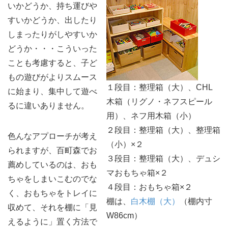
いかどうか、持ち運びや
すいかどうか、出したり
しまったりがしやすいか
どうか・・・こういった
ことも考慮すると、子ど
もの遊びがよりスムース
１段目：整理箱（大）、CHL
に始まり、集中して遊べ
木箱（リグノ・ネフスピール
るに違いありません。
用）、ネフ用木箱（小）
２段目：整理箱（大）、整理箱
色んなアプローチが考え
（小）×２
られますが、百町森でお
３段目：整理箱（大）、デュシ
薦めしているのは、おも
マおもちゃ箱×２
ちゃをしまいこむのでな
４段目：おもちゃ箱×２
く、おもちゃをトレイに
棚は、
白木棚（大）
（棚内寸
収めて、それを棚に「見
W86cm）
えるように」置く方法で