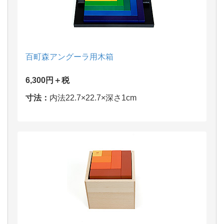
百町森アングーラ用木箱
6,300円＋税
寸法：
内法22.7×22.7×深さ1cm