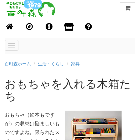
Toggle
navigation
百町森ホーム
生活・くらし
家具
おもちゃを入れる木箱た
ち
おもちゃ（絵本もです
が）の収納は悩ましいも
のですよね。限られたス