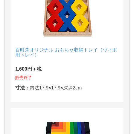
百町森オリジナル おもちゃ収納トレイ（ヴィボ
用トレイ）
1,600円＋税
販売終了
寸法：
内法17.9×17.9×深さ2cm