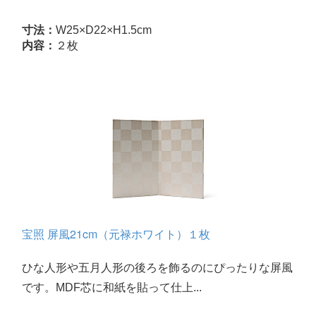
寸法：
W25×D22×H1.5cm
内容：
２枚
宝照 屏風21cm（元禄ホワイト）１枚
ひな人形や五月人形の後ろを飾るのにぴったりな屏風
です。MDF芯に和紙を貼って仕上...