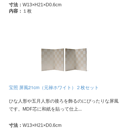
寸法：
W13×H21×D0.6cm
内容：
１枚
宝照 屏風21cm（元禄ホワイト）２枚セット
ひな人形や五月人形の後ろを飾るのにぴったりな屏風
です。MDF芯に和紙を貼って仕上...
寸法：
W13×H21×D0.6cm