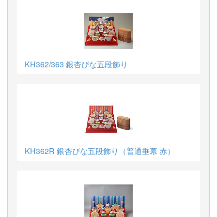
KH362/363 銀杏びな五段飾り
KH362R 銀杏びな五段飾り（普通垂幕 赤）