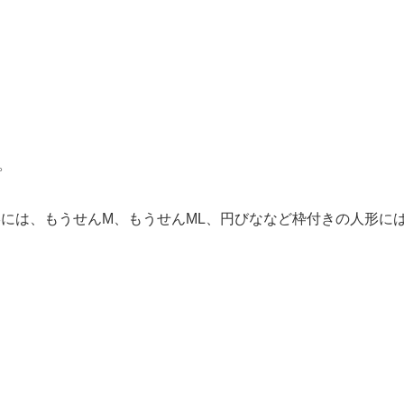
。
。
には、もうせんM、もうせんML、円びななど枠付きの人形に