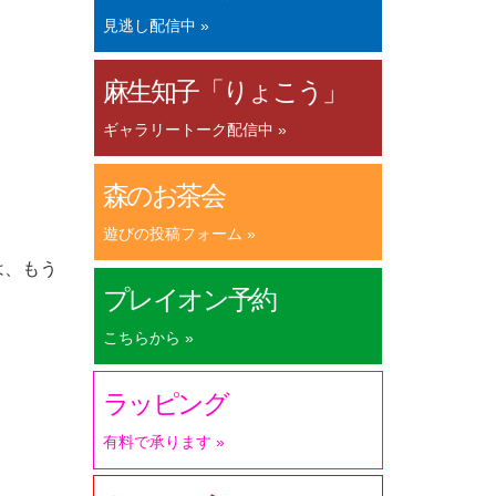
見逃し配信中 »
麻生知子「りょこう」
ギャラリートーク配信中 »
森のお茶会
遊びの投稿フォーム »
は、もう
プレイオン予約
こちらから »
ラッピング
有料で承ります »