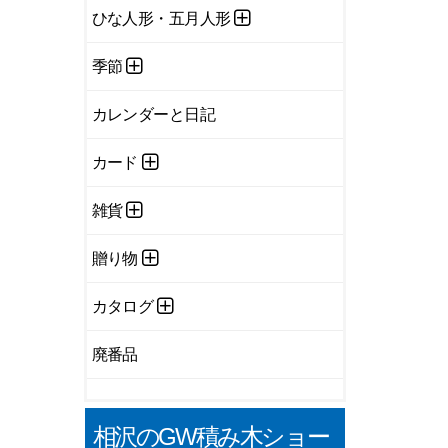
ひな人形・五月人形
季節
カレンダーと日記
カード
雑貨
贈り物
カタログ
廃番品
相沢のGW積み木ショー