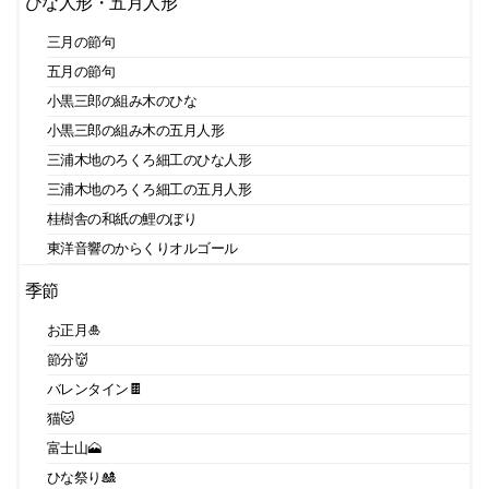
ひな人形・五月人形
三月の節句
五月の節句
小黒三郎の組み木のひな
小黒三郎の組み木の五月人形
三浦木地のろくろ細工のひな人形
三浦木地のろくろ細工の五月人形
桂樹舎の和紙の鯉のぼり
東洋音響のからくりオルゴール
季節
お正月🎍
節分👹
バレンタイン🍫
猫🐱
富士山🗻
ひな祭り🎎