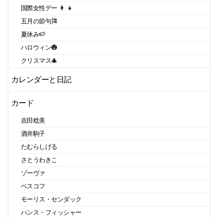
国際女性デー 👩 👧
五月の節句🎏
夏休み🍉
ハロウィン🎃
クリスマス🎄
カレンダーと日記
カード
吉田稔美
酒井駒子
たむらしげる
さとうわきこ
ゾーヴァ
ベスコフ
モーリス・センダック
ハンス・フィッシャー