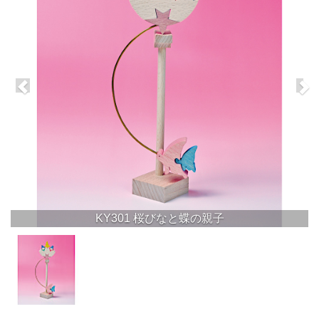
KY301 桜びなと蝶の親子