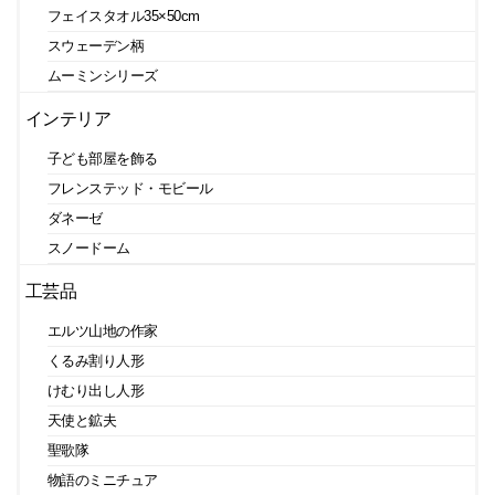
フェイスタオル35×50cm
スウェーデン柄
ムーミンシリーズ
インテリア
子ども部屋を飾る
フレンステッド・モビール
ダネーゼ
スノードーム
工芸品
エルツ山地の作家
くるみ割り人形
けむり出し人形
天使と鉱夫
聖歌隊
物語のミニチュア