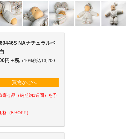
169446S NAナチュラルベ
白
000円＋税
（10%税込13,200
買物かごへ
取寄せ品（納期約1週間）を予
価格（5%OFF）