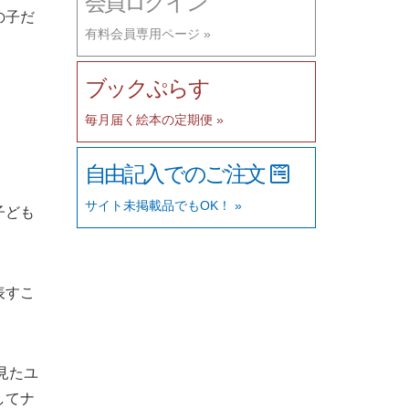
会員ログイン
の子だ
有料会員専用ページ »
ブックぷらす
毎月届く絵本の定期便 »
自由記入でのご注文
サイト未掲載品でもOK！ »
子ども
表すこ
見たユ
してナ