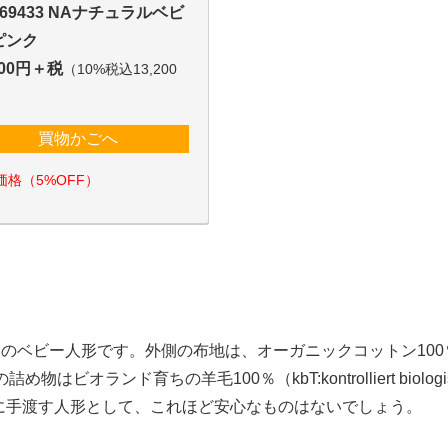
169433 NAナチュラルベビ
ピンク
000円＋税
（10%税込13,200
買物かごへ
価格（5%OFF）
りのベビー人形です。外側の布地は、オーガニックコットン100
）、内側の詰め物はビオランド育ちの羊毛100％（kbT:kontrolliert biologi
子どもに手渡す人形として、これほど安心なものはないでしょう。