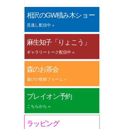
相沢のGW積み木ショー
見逃し配信中 »
麻生知子「りょこう」
ギャラリートーク配信中 »
森のお茶会
遊びの投稿フォーム »
プレイオン予約
こちらから »
ラッピング