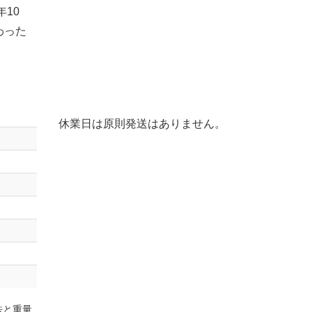
10
わった
休業日は原則発送はありません。
法と重量