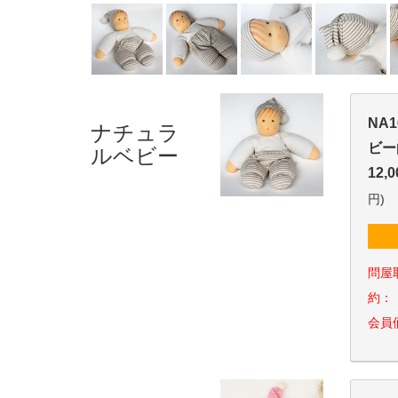
ナチュラ
NA
ルベビー
ビー
12,
円)
問屋
約：
会員