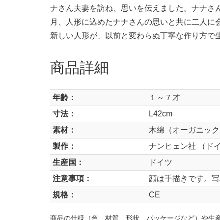
ナさん夫妻を訪ね、思いを伝えました。ナナさん
月、人形に込めたナナさんの思いと共に二人に
新しい人形が、以前と変わらぬ丁寧な作り方で
商品詳細
年齢：
１～７才
寸法：
L42cm
素材：
木綿（オーガニック
製作：
ナンヒェン社 （ド
生産国：
ドイツ
注意事項：
顔は手描きです。写
規格：
CE
商品の仕様（色、材質、形状、パッケージなど）や生