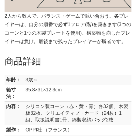
2人から数人で、バランス・ゲームで競い合おう。各プレ
イヤーは、自分の順番で必ず1フロア(階)を築きます(3つの
コーンと1つの木製プレートを使用)。構築物を崩したプレ
イヤーは負け。最後まで残ったプレイヤーが勝者です。
商品詳細
年齢：
3歳～
箱寸
35.8×31×12.3cm
法：
内容：
シリコン製コーン（赤・黄・青）各32個、木製
板32枚、クリエイティブ・カード（24枚）1
組、取扱説明書1冊、綿製収納バッグ2枚
製作：
OPPI社 （フランス）