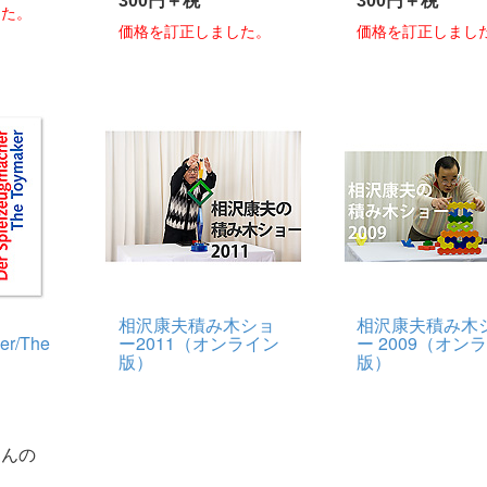
300円＋税
300円＋税
した。
価格を訂正しました。
価格を訂正しまし
相沢康夫積み木ショ
相沢康夫積み木
er/The
ー2011（オンライン
ー 2009（オン
版）
版）
さんの