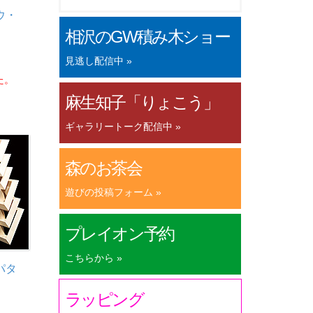
ウ・
相沢のGW積み木ショー
見逃し配信中 »
た。
麻生知子「りょこう」
ギャラリートーク配信中 »
森のお茶会
遊びの投稿フォーム »
プレイオン予約
こちらから »
パタ
ラッピング