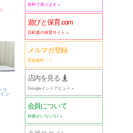
有料で承ります »
た。
遊びと保育.com
百町森の保育サイト »
メルマガ登録
登録無料！ »
店内を見る
ショ
Googleインドアビュー »
ライン
会員について
特典がいろいろ♪ »