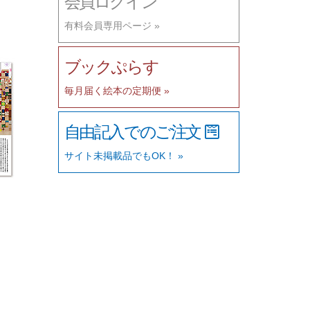
会員ログイン
有料会員専用ページ »
ブックぷらす
毎月届く絵本の定期便 »
自由記入でのご注文
サイト未掲載品でもOK！ »
2