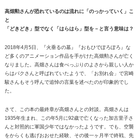
高畑勲さんが恐れているのは流れに「のっかっていく」こ
と
「どきどき」型でなく「はらはら」型を－と言う意味は？
2018年4月5日、『火垂るの墓』『おもひでぽろぽろ』な
ど多くのアニメーション作品を手がけた高畑勲さんが亡く
なりました。高畑さんは食べっぷりのよさから親しい人か
らはパクさんと呼ばれていたようで、「お別れ会」で宮崎
駿さんもそう呼んで追悼の言葉を述べたのが印象的でし
た。
さて、この本の最終章が高畑さんとの対談。高畑さんは
1935年生まれ、この年5月に92歳で亡くなった加古里子さ
んと対照的に軍国少年ではなかったようです。でも、空襲
をからくも逃げおおせた経験、その後一ヶ月半で終戦、先