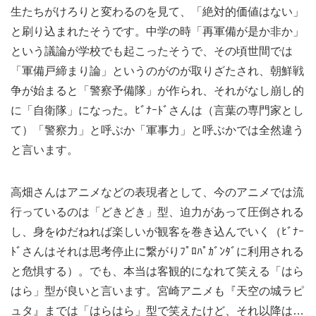
生たちがけろりと変わるのを見て、「絶対的価値はない」
と刷り込まれたそうです。中学の時「再軍備が是か非か」
という議論が学校でも起こったそうで、その頃世間では
「軍備戸締まり論」というのがのが取りざたされ、朝鮮戦
争が始まると「警察予備隊」が作られ、それがなし崩し的
に「自衛隊」になった。ﾋﾞﾅｰﾄﾞさんは（言葉の専門家とし
て）「警察力」と呼ぶか「軍事力」と呼ぶかでは全然違う
と言います。
高畑さんはアニメなどの表現者として、今のアニメでは流
行っているのは「どきどき」型、迫力があって圧倒される
し、身をゆだねれば楽しいが観客を巻き込んでいく（ﾋﾞﾅｰ
ﾄﾞさんはそれは思考停止に繋がりﾌﾟﾛﾊﾟｶﾞﾝﾀﾞに利用される
と危惧する）。でも、本当は客観的になれて笑える「はら
はら」型が良いと言います。宮崎アニメも『天空の城ラピ
ュタ』までは「はらはら」型で笑えたけど、それ以降は…