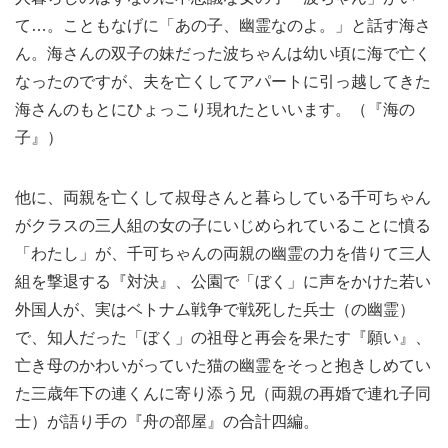
て…。こともなげに「あの子、幽霊なのよ。」と話す海さ
ん。海さんの双子の妹だった波ちゃんは幼い頃に海で亡く
なったのですが、夫を亡くしてアパートに引っ越してきた
海さんのもとにひょっこり現れたといいます。（『海の
子』）
他に、両親を亡くして叔母さんと暮らしている千可ちゃん
がクラスの三人組の女の子にいじめられていることに憤る
「わたし」が、千可ちゃんの両親の幽霊の力を借りて三人
組を撃退する『対決』、公園で「ぼく」に声をかけた若い
外国人が、実はベトナム戦争で戦死した兵士（の幽霊）
で、知人だった「ぼく」の祖母と再会を果たす『願い』、
亡き母のかわいがっていた猫の幽霊をそっと抱きしめてい
た三歳年下の連くんに寄り添う兄（両親の再婚で連れ子同
士）が語り手の『舟の部屋』の合計四編。