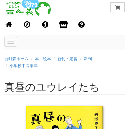
Toggle
navigation
百町森ホーム
本・絵本
新刊・定番
新刊
小学校中高学年～
真昼のユウレイたち