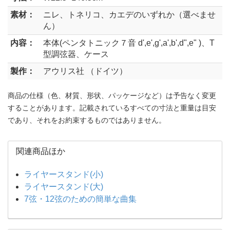
素材：
ニレ、トネリコ、カエデのいずれか（選べませ
ん）
内容：
本体(ペンタトニック７音 d',e',g',a',b',d",e" )、T
型調弦器、ケース
製作：
アウリス社 （ドイツ）
商品の仕様（色、材質、形状、パッケージなど）は予告なく変更
することがあります。記載されているすべての寸法と重量は目安
であり、それをお約束するものではありません。
関連商品ほか
ライヤースタンド(小)
ライヤースタンド(大)
7弦・12弦のための簡単な曲集