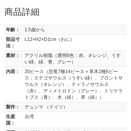
商品詳細
年齢：
1.5歳から
部品寸
L12×H2×D1cm（わに）
法：
素材：
アクリル樹脂（透明6色：赤、オレンジ、うす
い緑、緑、青、グレー）
内容：
20ピース（恐竜7種14ピース＋草木2種6ピー
ス：ステゴサウルス（うすい緑）、ブロントサ
ウルス（オレンジ）、ティラノサウルス
（赤）、ディメトロドン（グレー）、トリケラ
トプス（青）、木（緑）、草（緑））
製作：
デュシマ （ドイツ）
生産
台湾
国：