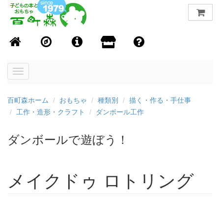
Toggle
navigation
百町森ホーム
おもちゃ
種類別
描く・作る・手仕事
工作・造形・クラフト
ダンボール工作
ダンボールで遊ぼう！
メイクドゥ ロトリング