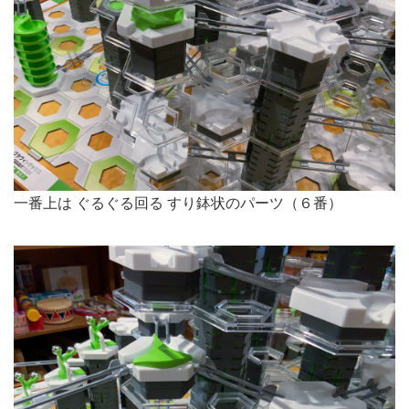
一番上は ぐるぐる回る すり鉢状のパーツ（６番）