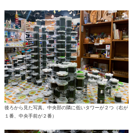
後ろから見た写真。中央部の隣に低いタワーが２つ（右が
１番、中央手前が２番）