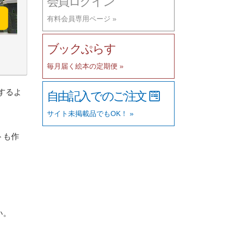
会員ログイン
有料会員専用ページ »
ブックぷらす
毎月届く絵本の定期便 »
するよ
自由記入でのご注文
サイト未掲載品でもOK！ »
トも作
い。