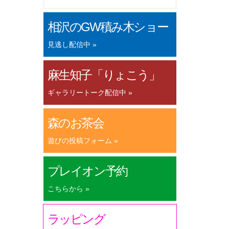
相沢のGW積み木ショー
見逃し配信中 »
麻生知子「りょこう」
ギャラリートーク配信中 »
森のお茶会
遊びの投稿フォーム »
プレイオン予約
こちらから »
ラッピング