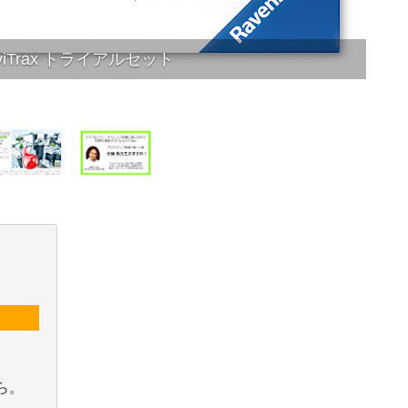
aviTrax トライアルセット
ら。