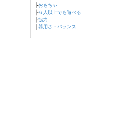
├
おもちゃ
├
６人以上でも遊べる
├
協力
├
器用さ・バランス