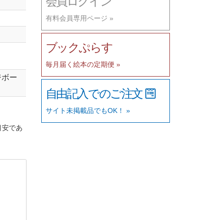
会員ログイン
有料会員専用ページ »
ブックぷらす
毎月届く絵本の定期便 »
ジボー
自由記入でのご注文
サイト未掲載品でもOK！ »
目安であ