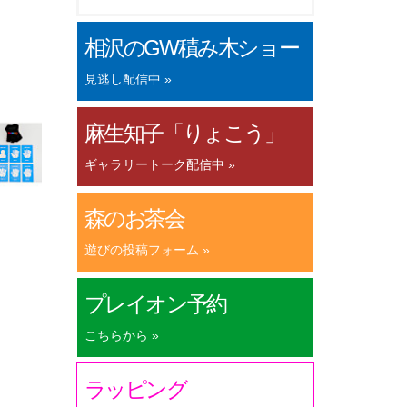
相沢のGW積み木ショー
見逃し配信中 »
麻生知子「りょこう」
ギャラリートーク配信中 »
森のお茶会
遊びの投稿フォーム »
プレイオン予約
こちらから »
ラッピング