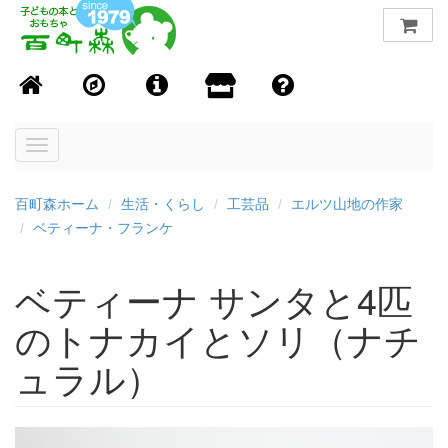
Toggle
navigation
百町森ホーム
生活・くらし
工芸品
エルツ山地の作家
ベティーナ・フランケ
ベティーナ サンタと4匹
のトナカイとソリ（ナチ
ュラル）