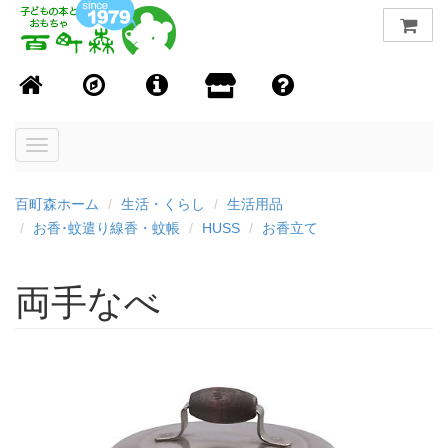
Toggle
navigation
百町森ホーム
生活・くらし
生活用品
お香･蚊遣り線香・蚊帳
HUSS
お香立て
両手なべ