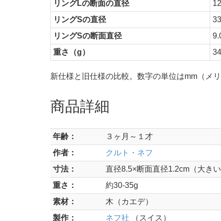
リングLの断面の直径
12
リングSの直径
33
リングSの断面直径
9.
重さ（g）
34
新仕様と旧仕様の比較。数字の単位はmm（メ
商品詳細
年齢：
３ヶ月～１才
作者：
クルト・ネフ
寸法：
直径8.5×断面直径1.2cm（大
重さ：
約30-35g
素材：
木（カエデ）
製作：
ネフ社
（スイス）