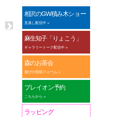
相沢のGW積み木ショー
見逃し配信中 »
麻生知子「りょこう」
ギャラリートーク配信中 »
森のお茶会
遊びの投稿フォーム »
プレイオン予約
こちらから »
ラッピング