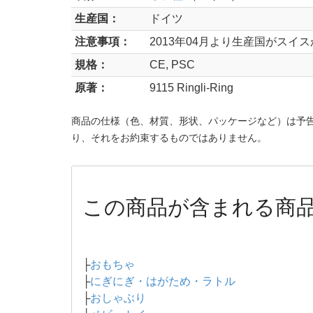
生産国：
ドイツ
注意事項：
2013年04月より生産国がスイ
規格：
CE, PSC
原著：
9115 Ringli-Ring
商品の仕様（色、材質、形状、パッケージなど）は予
り、それをお約束するものではありません。
この商品が含まれる商
├
おもちゃ
├
にぎにぎ・はがため・ラトル
├
おしゃぶり