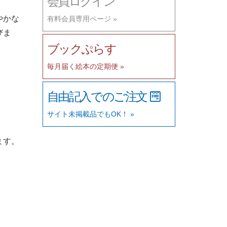
会員ログイン
やかな
有料会員専用ページ »
びま
ブックぷらす
毎月届く絵本の定期便 »
自由記入でのご注文
サイト未掲載品でもOK！ »
ます。