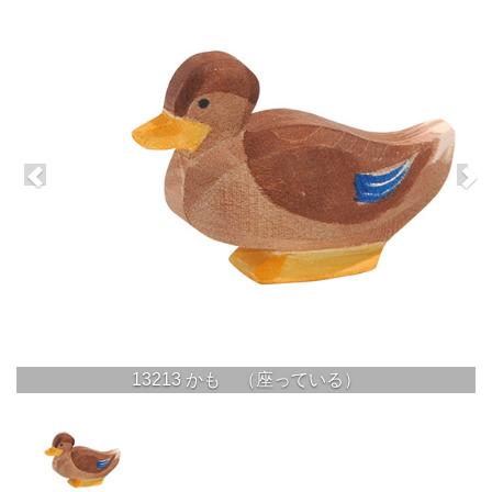
13213 かも （座っている）