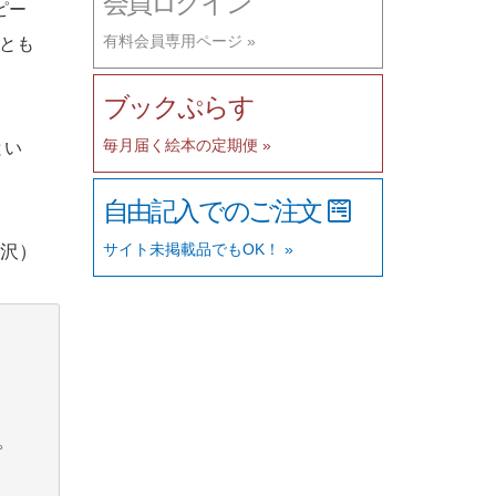
会員ログイン
ピー
有料会員専用ページ »
とも
ブックぷらす
毎月届く絵本の定期便 »
とい
自由記入でのご注文
サイト未掲載品でもOK！ »
相沢）
。