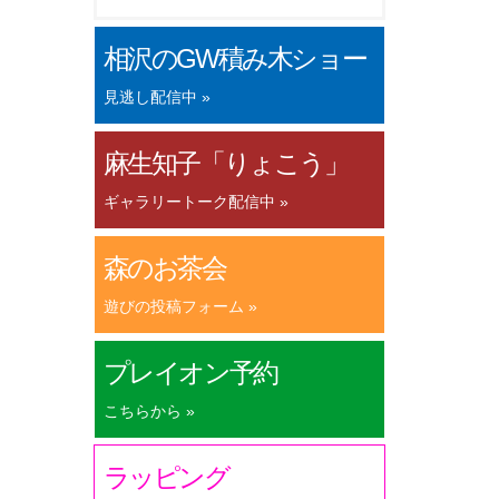
相沢のGW積み木ショー
見逃し配信中 »
麻生知子「りょこう」
ギャラリートーク配信中 »
森のお茶会
遊びの投稿フォーム »
プレイオン予約
こちらから »
ラッピング