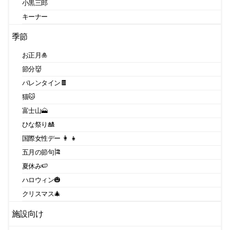
小黒三郎
キーナー
季節
お正月🎍
節分👹
バレンタイン🍫
猫🐱
富士山🗻
ひな祭り🎎
国際女性デー 👩 👧
五月の節句🎏
夏休み🍉
ハロウィン🎃
クリスマス🎄
施設向け