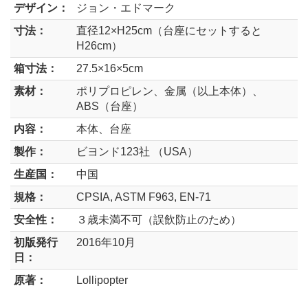
デザイン：
ジョン・エドマーク
寸法：
直径12×H25cm（台座にセットすると
H26cm）
箱寸法：
27.5×16×5cm
素材：
ポリプロピレン、金属（以上本体）、
ABS（台座）
内容：
本体、台座
製作：
ビヨンド123社 （USA）
生産国：
中国
規格：
CPSIA, ASTM F963, EN-71
安全性：
３歳未満不可（誤飲防止のため）
初版発行
2016年10月
日：
原著：
Lollipopter