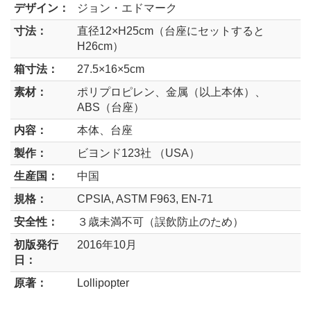
デザイン：
ジョン・エドマーク
寸法：
直径12×H25cm（台座にセットすると
H26cm）
箱寸法：
27.5×16×5cm
素材：
ポリプロピレン、金属（以上本体）、
ABS（台座）
内容：
本体、台座
製作：
ビヨンド123社 （USA）
生産国：
中国
規格：
CPSIA, ASTM F963, EN-71
安全性：
３歳未満不可（誤飲防止のため）
初版発行
2016年10月
日：
原著：
Lollipopter