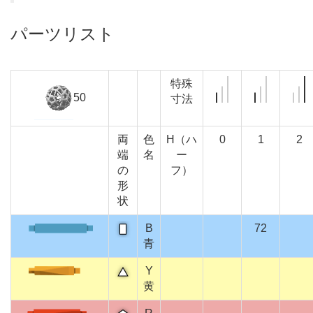
パーツリスト
特殊
50
寸法
両
色
H（ハ
0
1
2
端
名
ー
の
フ）
形
状
B
72
青
Y
黄