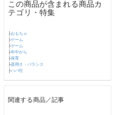
この商品が含まれる商品カ
テゴリ・特集
├
おもちゃ
├
ゲーム
├
ゲーム
├
年中から
├
保育
├
器用さ・バランス
├
ハバ社
関連する商品／記事