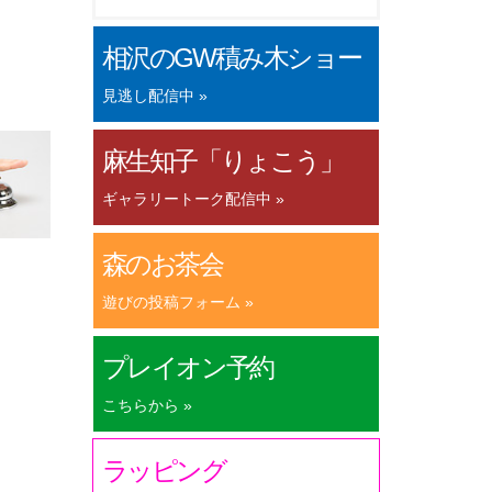
相沢のGW積み木ショー
見逃し配信中 »
麻生知子「りょこう」
ギャラリートーク配信中 »
森のお茶会
遊びの投稿フォーム »
プレイオン予約
こちらから »
ラッピング