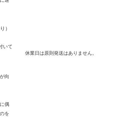
に遅
より）
付いて
休業日は原則発送はありません。
が向
に偶
のを