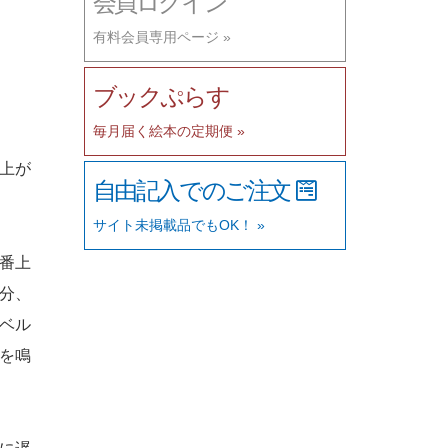
会員ログイン
有料会員専用ページ »
ブックぷらす
毎月届く絵本の定期便 »
上が
自由記入でのご注文
サイト未掲載品でもOK！ »
番上
分、
ベル
を鳴