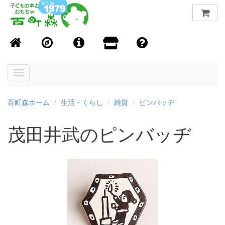
Toggle
navigation
百町森ホーム
生活・くらし
雑貨
ピンバッヂ
茂田井武のピンバッヂ