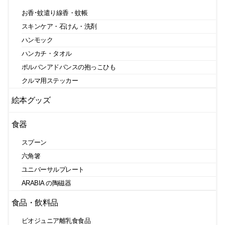
お香･蚊遣り線香・蚊帳
スキンケア・石けん・洗剤
ハンモック
ハンカチ・タオル
ポルバンアドバンスの抱っこひも
クルマ用ステッカー
絵本グッズ
食器
スプーン
六角箸
ユニバーサルプレート
ARABIA の陶磁器
食品・飲料品
ビオジュニア離乳食食品