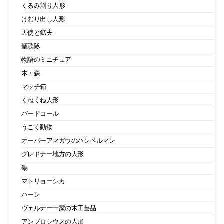
くるみ割り人形
けむり出し人形
天使と鉱夫
聖歌隊
物語のミニチュア
木・森
マッチ箱
くねくね人形
バードコール
うごく動物
オーバーアマガウのハンペルマン
グレドナー地方の人形
錫
マトリョーシカ
ハーン
ヴェルナー一家の木工芸品
アンブロシウスの人形