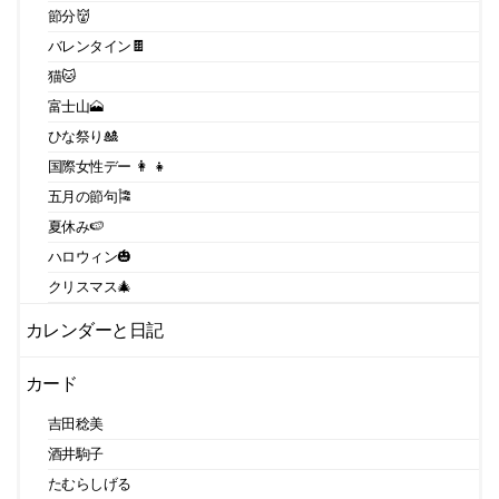
節分👹
バレンタイン🍫
猫🐱
富士山🗻
ひな祭り🎎
国際女性デー 👩 👧
五月の節句🎏
夏休み🍉
ハロウィン🎃
クリスマス🎄
カレンダーと日記
カード
吉田稔美
酒井駒子
たむらしげる