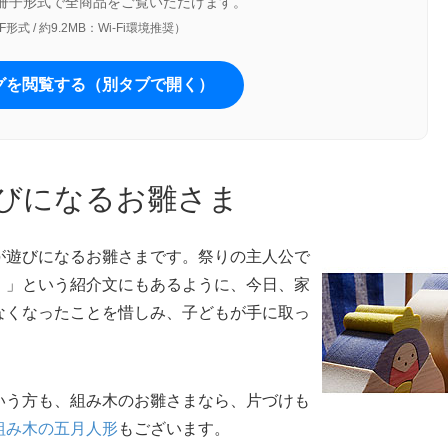
小冊子形式で全商品をご覧いただけます。
F形式 / 約9.2MB：Wi-Fi環境推奨）
グを閲覧する（別タブで開く）
びになるお雛さま
が遊びになるお雛さまです。祭りの主人公で
。」という紹介文にもあるように、今日、家
なくなったことを惜しみ、子どもが手に取っ
いう方も、組み木のお雛さまなら、片づけも
組み木の五月人形
もございます。