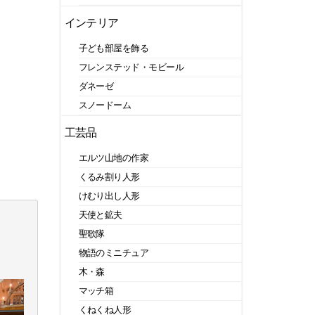
インテリア
子ども部屋を飾る
フレンステッド・モビール
ダネーゼ
スノードーム
工芸品
エルツ山地の作家
くるみ割り人形
けむり出し人形
天使と鉱夫
聖歌隊
物語のミニチュア
木・森
マッチ箱
くねくね人形