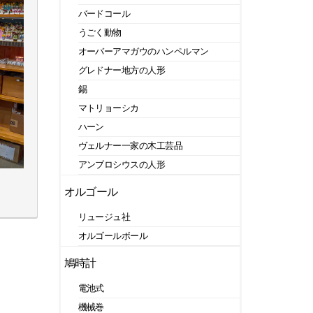
バードコール
うごく動物
オーバーアマガウのハンペルマン
グレドナー地方の人形
錫
マトリョーシカ
ハーン
ヴェルナー一家の木工芸品
アンブロシウスの人形
オルゴール
リュージュ社
オルゴールボール
鳩時計
電池式
機械巻