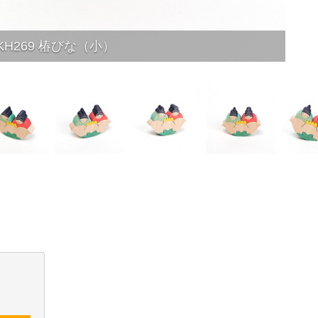
KH269 椿びな（小）