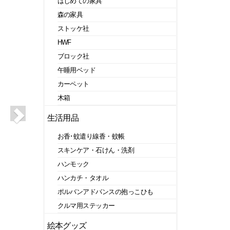
はじめての家具
森の家具
ストッケ社
HWF
ブロック社
午睡用ベッド
カーペット
木箱
生活用品
お香･蚊遣り線香・蚊帳
スキンケア・石けん・洗剤
ハンモック
ハンカチ・タオル
ポルバンアドバンスの抱っこひも
クルマ用ステッカー
絵本グッズ