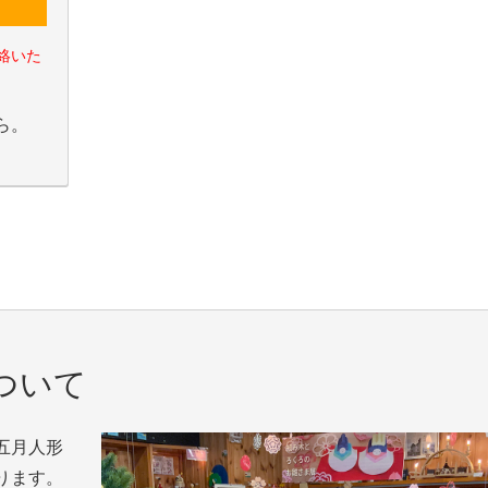
絡いた
ら。
ついて
五月人形
ります。