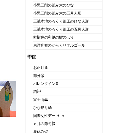
小黒三郎の組み木のひな
小黒三郎の組み木の五月人形
三浦木地のろくろ細工のひな人形
三浦木地のろくろ細工の五月人形
桂樹舎の和紙の鯉のぼり
東洋音響のからくりオルゴール
季節
お正月🎍
節分👹
バレンタイン🍫
猫🐱
富士山🗻
ひな祭り🎎
国際女性デー 👩 👧
五月の節句🎏
夏休み🍉