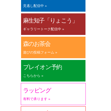
見逃し配信中 »
麻生知子「りょこう」
ギャラリートーク配信中 »
森のお茶会
遊びの投稿フォーム »
プレイオン予約
こちらから »
ラッピング
有料で承ります »