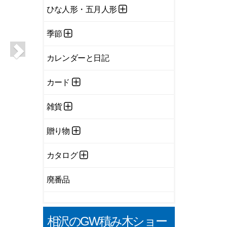
ひな人形・五月人形
季節
カレンダーと日記
カード
雑貨
贈り物
カタログ
廃番品
相沢のGW積み木ショー