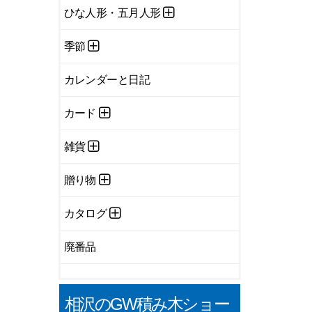
ひな人形・五月人形
季節
カレンダーと日記
カード
雑貨
贈り物
カタログ
廃番品
相沢のGW積み木ショー