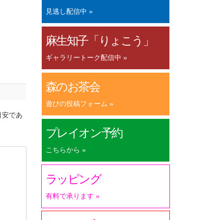
見逃し配信中 »
麻生知子「りょこう」
ギャラリートーク配信中 »
森のお茶会
遊びの投稿フォーム »
目安であ
プレイオン予約
こちらから »
ラッピング
有料で承ります »