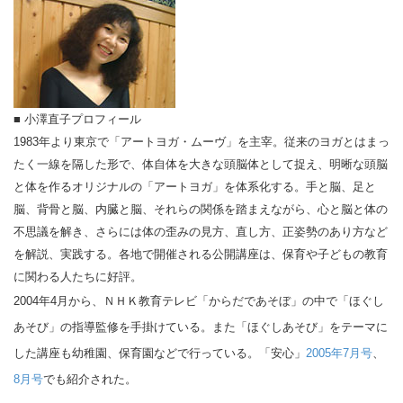
■ 小澤直子プロフィール
1983年より東京で「アートヨガ・ムーヴ」を主宰。従来のヨガとはまっ
たく一線を隔した形で、体自体を大きな頭脳体として捉え、明晰な頭脳
と体を作るオリジナルの「アートヨガ」を体系化する。手と脳、足と
脳、背骨と脳、内臓と脳、それらの関係を踏まえながら、心と脳と体の
不思議を解き、さらには体の歪みの見方、直し方、正姿勢のあり方など
を解説、実践する。各地で開催される公開講座は、保育や子どもの教育
に関わる人たちに好評。
2004年4月から、ＮＨＫ教育テレビ「からだであそぼ」の中で「ほぐし
あそび」の指導監修を手掛けている。また「ほぐしあそび」をテーマに
した講座も幼稚園、保育園などで行っている。「安心」
2005年7月号
、
8月号
でも紹介された。