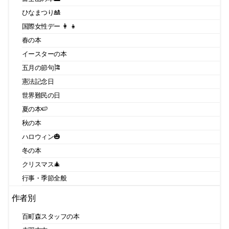
ひなまつり🎎
国際女性デー 👩 👧
春の本
イースターの本
五月の節句🎏
憲法記念日
世界難民の日
夏の本🍉
秋の本
ハロウィン🎃
冬の本
クリスマス🎄
行事・季節全般
作者別
百町森スタッフの本