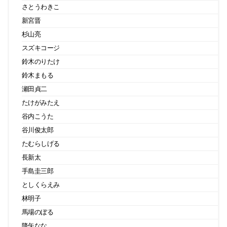
さとうわきこ
新宮晋
杉山亮
スズキコージ
鈴木のりたけ
鈴木まもる
瀬田貞二
たけがみたえ
谷内こうた
谷川俊太郎
たむらしげる
長新太
手島圭三郎
としくらえみ
林明子
馬場のぼる
降矢なな