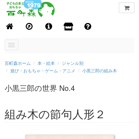
Toggle
navigation
百町森ホーム
本・絵本
ジャンル別
遊び・おもちゃ・ゲーム・アニメ
小黒三郎の組み木
小黒三郎の世界 No.4
組み木の節句人形２