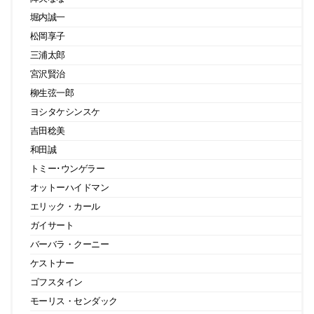
堀内誠一
松岡享子
三浦太郎
宮沢賢治
柳生弦一郎
ヨシタケシンスケ
吉田稔美
和田誠
トミー･ウンゲラー
オットーハイドマン
エリック・カール
ガイサート
バーバラ・クーニー
ケストナー
ゴフスタイン
モーリス・センダック