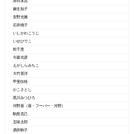
赤羽末吉
麻生知子
安野光雅
石井桃子
いしかわこうじ
いせひでこ
乾千恵
今森光彦
えがしらみちこ
大竹英洋
甲斐信枝
かこさとし
黒川みつひろ
河野葵（葵・フーバー・河野）
駒形克己
五味太郎
酒井駒子