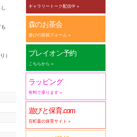
ギャラリートーク配信中 »
らし
と
森のお茶会
ども
遊びの投稿フォーム »
プレイオン予約
り）
こちらから »
ラッピング
有料で承ります »
遊びと保育.com
百町森の保育サイト »