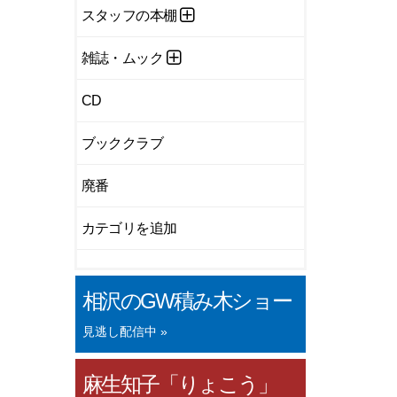
スタッフの本棚
雑誌・ムック
CD
ブッククラブ
廃番
カテゴリを追加
相沢のGW積み木ショー
見逃し配信中 »
麻生知子「りょこう」