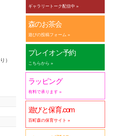
ギャラリートーク配信中 »
森のお茶会
遊びの投稿フォーム »
プレイオン予約
り）
こちらから »
ラッピング
有料で承ります »
遊びと保育.com
百町森の保育サイト »