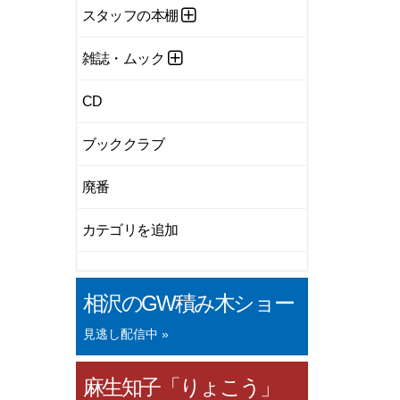
スタッフの本棚
雑誌・ムック
CD
ブッククラブ
廃番
カテゴリを追加
相沢のGW積み木ショー
見逃し配信中 »
麻生知子「りょこう」