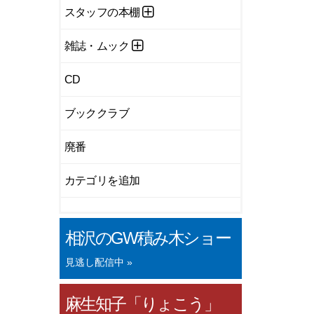
スタッフの本棚
雑誌・ムック
CD
ブッククラブ
廃番
カテゴリを追加
相沢のGW積み木ショー
見逃し配信中 »
麻生知子「りょこう」