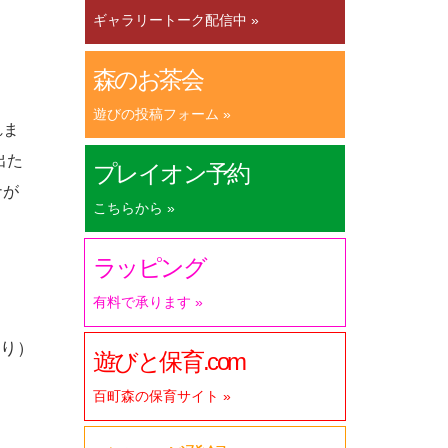
ギャラリートーク配信中 »
森のお茶会
遊びの投稿フォーム »
れま
出た
プレイオン予約
ナが
こちらから »
ラッピング
有料で承ります »
り）
遊びと保育.com
百町森の保育サイト »