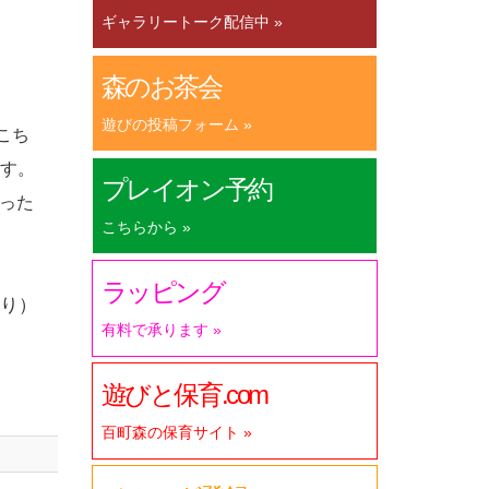
ギャラリートーク配信中 »
森のお茶会
遊びの投稿フォーム »
こち
ます。
プレイオン予約
った
こちらから »
ラッピング
り）
有料で承ります »
遊びと保育.com
百町森の保育サイト »