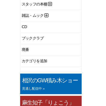
スタッフの本棚
雑誌・ムック
CD
ブッククラブ
廃番
カテゴリを追加
相沢のGW積み木ショー
見逃し配信中 »
麻生知子「りょこう」