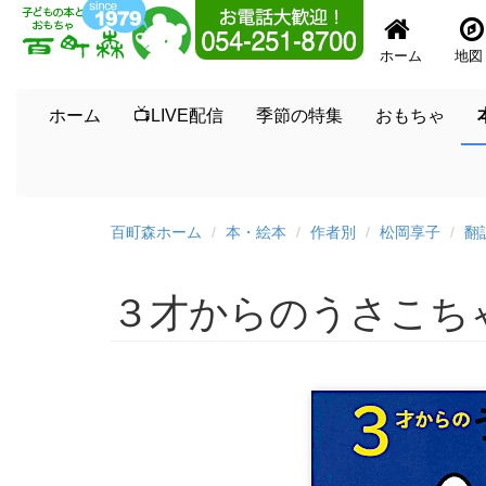
ホーム
地図
ホーム
📺LIVE配信
季節の特集
おもちゃ
百町森ホーム
本・絵本
作者別
松岡享子
翻
３才からのうさこち