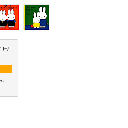
ﾙｰﾅ
ら。