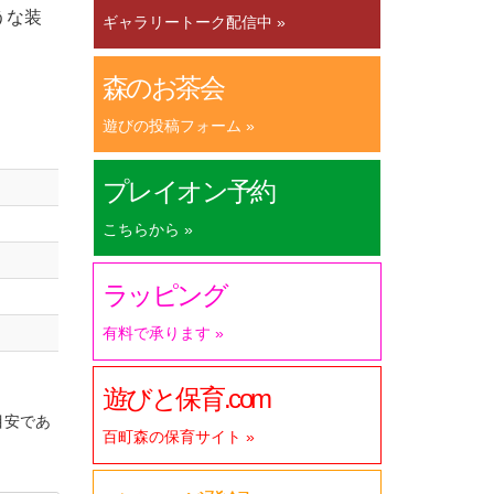
うな装
ギャラリートーク配信中 »
森のお茶会
遊びの投稿フォーム »
プレイオン予約
こちらから »
ラッピング
有料で承ります »
遊びと保育.com
目安であ
百町森の保育サイト »