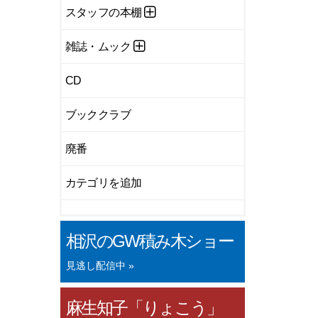
スタッフの本棚
雑誌・ムック
CD
ブッククラブ
廃番
カテゴリを追加
相沢のGW積み木ショー
見逃し配信中 »
麻生知子「りょこう」