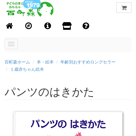
Toggle
navigation
百町森ホーム
本・絵本
年齢別おすすめロングセラー
１歳赤ちゃん絵本
パンツのはきかた