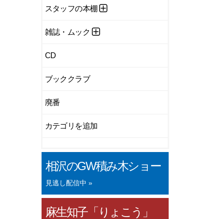
スタッフの本棚
雑誌・ムック
CD
ブッククラブ
廃番
カテゴリを追加
相沢のGW積み木ショー
見逃し配信中 »
麻生知子「りょこう」