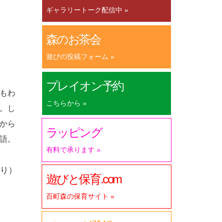
ギャラリートーク配信中 »
森のお茶会
遊びの投稿フォーム »
プレイオン予約
もわ
こちらから »
。し
から
ラッピング
語。
有料で承ります »
り）
遊びと保育.com
百町森の保育サイト »