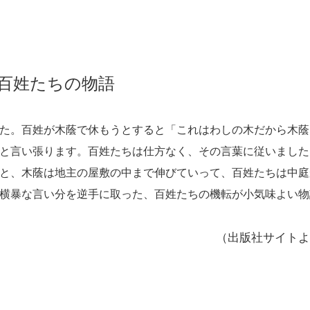
百姓たちの物語
た。百姓が木蔭で休もうとすると「これはわしの木だから木蔭
と言い張ります。百姓たちは仕方なく、その言葉に従いました
と、木蔭は地主の屋敷の中まで伸びていって、百姓たちは中庭
横暴な言い分を逆手に取った、百姓たちの機転が小気味よい物
（出版社サイトよ