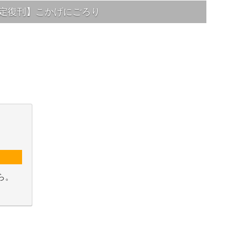
定復刊】こかげにごろり
ら。