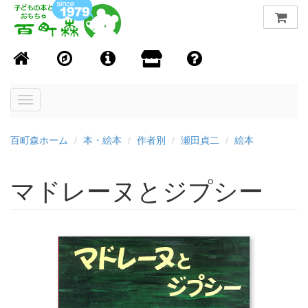
Toggle
navigation
百町森ホーム
本・絵本
作者別
瀬田貞二
絵本
マドレーヌとジプシー