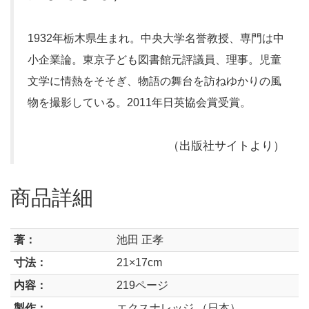
1932年栃木県生まれ。中央大学名誉教授、専門は中
小企業論。東京子ども図書館元評議員、理事。児童
文学に情熱をそそぎ、物語の舞台を訪ねゆかりの風
物を撮影している。2011年日英協会賞受賞。
（出版社サイトより）
商品詳細
著：
池田 正孝
寸法：
21×17cm
内容：
219ページ
製作：
エクスナレッジ （日本）