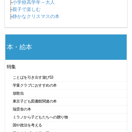
├
小学校高学年～大人
├
親子で楽しむ
├
静かなクリスマスの本
本・絵本
特集
ことばを引き出す遊び53
学童クラブにおすすめの本
放散虫
東京子ども図書館関連の本
瑞雲舎の本
ミラノから子どもたちへの贈り物
国や政治を考える