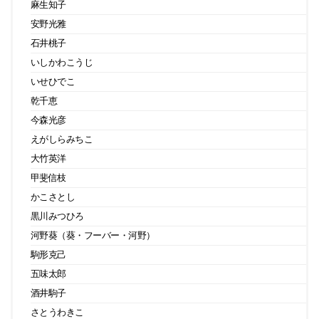
麻生知子
安野光雅
石井桃子
いしかわこうじ
いせひでこ
乾千恵
今森光彦
えがしらみちこ
大竹英洋
甲斐信枝
かこさとし
黒川みつひろ
河野葵（葵・フーバー・河野）
駒形克己
五味太郎
酒井駒子
さとうわきこ