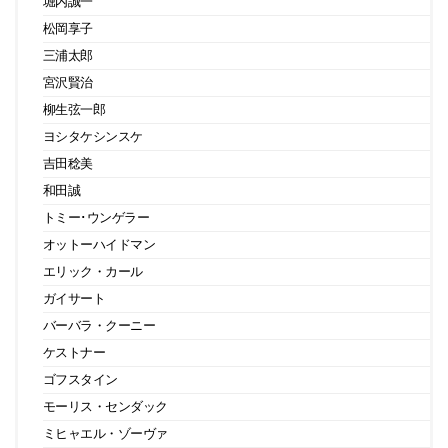
堀内誠一
松岡享子
三浦太郎
宮沢賢治
柳生弦一郎
ヨシタケシンスケ
吉田稔美
和田誠
トミー･ウンゲラー
オットーハイドマン
エリック・カール
ガイサート
バーバラ・クーニー
ケストナー
ゴフスタイン
モーリス・センダック
ミヒャエル・ゾーヴァ