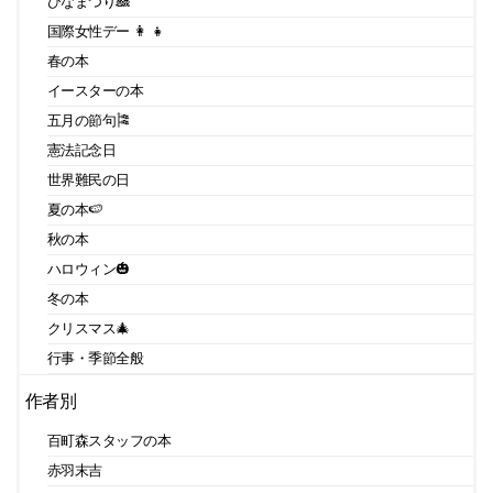
ひなまつり🎎
国際女性デー 👩 👧
春の本
イースターの本
五月の節句🎏
憲法記念日
世界難民の日
夏の本🍉
秋の本
ハロウィン🎃
冬の本
クリスマス🎄
行事・季節全般
作者別
百町森スタッフの本
赤羽末吉