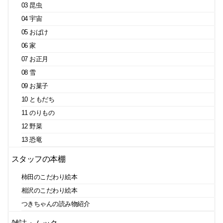
03 昆虫
04 宇宙
05 おばけ
06 家
07 お正月
08 雪
09 お菓子
10 ともだち
11 のりもの
12 野菜
13 恐竜
スタッフの本棚
柿田のこだわり絵本
相沢のこだわり絵本
つきちゃんの読み物紹介