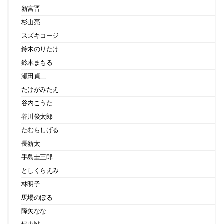
新宮晋
杉山亮
スズキコージ
鈴木のりたけ
鈴木まもる
瀬田貞二
たけがみたえ
谷内こうた
谷川俊太郎
たむらしげる
長新太
手島圭三郎
としくらえみ
林明子
馬場のぼる
降矢なな