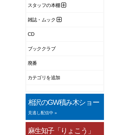
スタッフの本棚
雑誌・ムック
CD
ブッククラブ
廃番
カテゴリを追加
相沢のGW積み木ショー
見逃し配信中 »
麻生知子「りょこう」