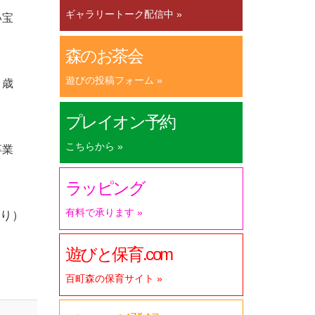
ギャラリートーク配信中 »
い宝
森のお茶会
遊びの投稿フォーム »
３歳
プレイオン予約
こちらから »
卒業
ラッピング
有料で承ります »
り）
遊びと保育.com
百町森の保育サイト »