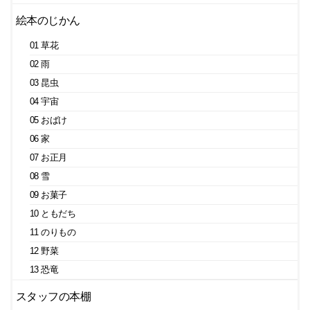
絵本のじかん
01 草花
02 雨
03 昆虫
04 宇宙
05 おばけ
06 家
07 お正月
08 雪
09 お菓子
10 ともだち
11 のりもの
12 野菜
13 恐竜
スタッフの本棚