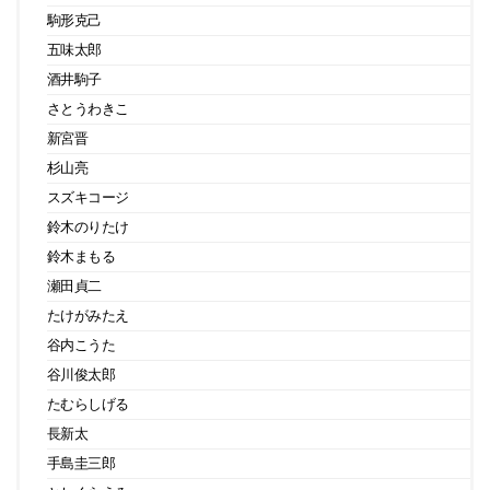
駒形克己
五味太郎
酒井駒子
さとうわきこ
新宮晋
杉山亮
スズキコージ
鈴木のりたけ
鈴木まもる
瀬田貞二
たけがみたえ
谷内こうた
谷川俊太郎
たむらしげる
長新太
手島圭三郎