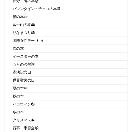
節分・鬼の本👹
バレンタイン・チョコの本🍫
猫の本🐱
富士山の本🗻
ひなまつり🎎
国際女性デー 👩 👧
春の本
イースターの本
五月の節句🎏
憲法記念日
世界難民の日
夏の本🍉
秋の本
ハロウィン🎃
冬の本
クリスマス🎄
行事・季節全般