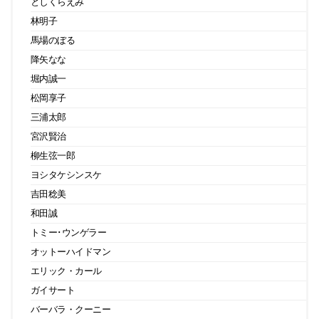
としくらえみ
林明子
馬場のぼる
降矢なな
堀内誠一
松岡享子
三浦太郎
宮沢賢治
柳生弦一郎
ヨシタケシンスケ
吉田稔美
和田誠
トミー･ウンゲラー
オットーハイドマン
エリック・カール
ガイサート
バーバラ・クーニー