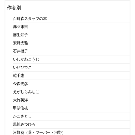
作者別
百町森スタッフの本
赤羽末吉
麻生知子
安野光雅
石井桃子
いしかわこうじ
いせひでこ
乾千恵
今森光彦
えがしらみちこ
大竹英洋
甲斐信枝
かこさとし
黒川みつひろ
河野葵（葵・フーバー・河野）