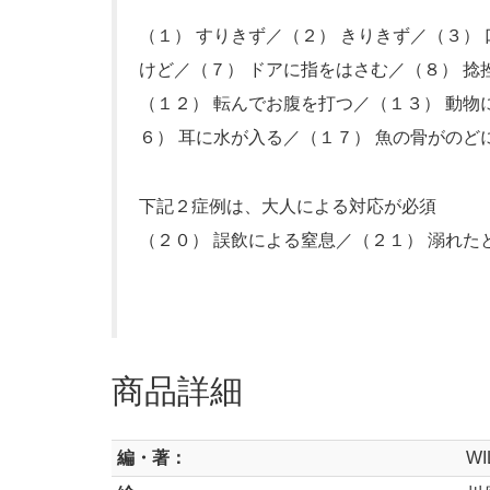
（１） すりきず／（２） きりきず／（３）
けど／（７） ドアに指をはさむ／（８） 捻
（１２） 転んでお腹を打つ／（１３） 動物
６） 耳に水が入る／（１７） 魚の骨がのど
下記２症例は、大人による対応が必須
（２０） 誤飲による窒息／（２１） 溺れ
商品詳細
編・著：
W