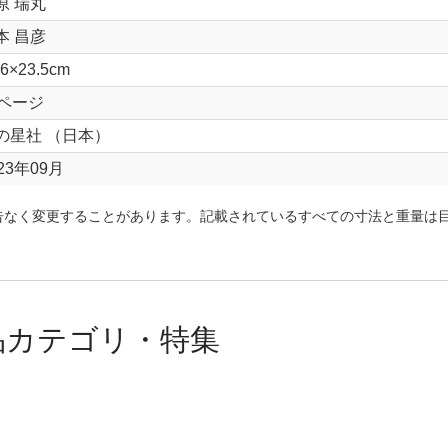
原 瑞丸
本 昌彦
.6×23.5cm
8ページ
の星社 （日本）
23年09月
告なく変更することがあります。記載されているすべての寸法と重量は
品カテゴリ・特集