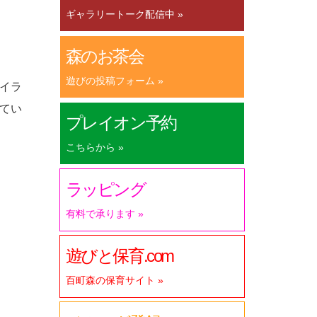
ギャラリートーク配信中 »
森のお茶会
遊びの投稿フォーム »
イラ
てい
プレイオン予約
こちらから »
ラッピング
有料で承ります »
。
遊びと保育.com
百町森の保育サイト »