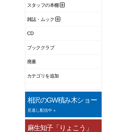
スタッフの本棚
雑誌・ムック
CD
ブッククラブ
廃番
カテゴリを追加
相沢のGW積み木ショー
見逃し配信中 »
麻生知子「りょこう」