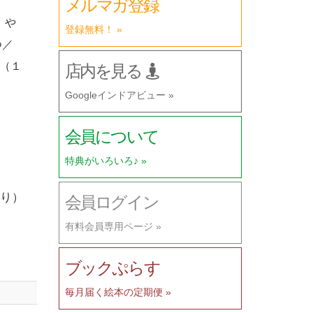
メルマガ登録
 や
登録無料！ »
つ／
／（１
店内を見る
Googleインドアビュー »
会員について
特典がいろいろ♪ »
り）
会員ログイン
有料会員専用ページ »
ブックぷらす
毎月届く絵本の定期便 »