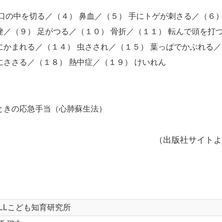
 口の中を切る／（４） 鼻血／（５） 手にトゲが刺さる／（６）
挫／（９） 足がつる／（１０） 骨折／（１１） 転んで頭を打
にかまれる／（１４） 虫さされ／（１５） 葉っぱでかぶれる
にささる／（１８） 熱中症／（１９） けいれん
たときの応急手当（心肺蘇生法）
（出版社サイトよ
ILLこども知育研究所