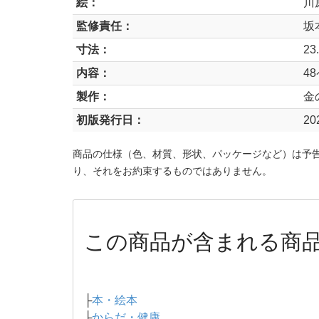
絵：
川
監修責任：
坂
寸法：
23
内容：
4
製作：
金
初版発行日：
20
商品の仕様（色、材質、形状、パッケージなど）は予
り、それをお約束するものではありません。
この商品が含まれる商
├
本・絵本
├
からだ・健康